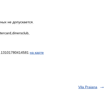
тных
не
допускается
.
tercard
,
dinersclub
,
.
13101780414581
на
карте
Vila Praiana