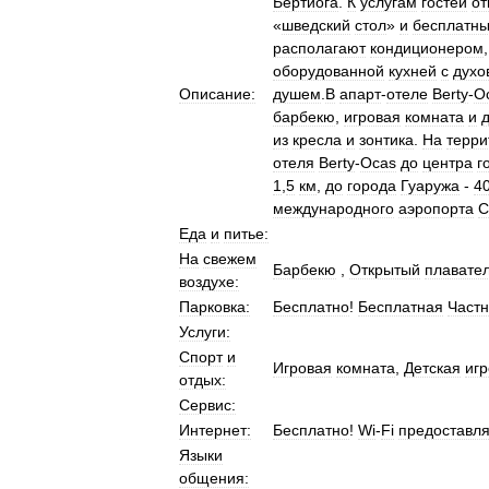
Бертиога
.
К
услугам
гостей
от
«
шведский
стол
»
и
бесплатн
располагают
кондиционером
оборудованной
кухней
с
духо
Описание:
душем
.
В
апарт
-
отеле
Berty
-
O
барбекю
,
игровая
комната
и
из
кресла
и
зонтика
.
На
терри
отеля
Berty
-
Ocas
до
центра
г
1
,
5
км
,
до
города
Гуаружа
-
4
международного
аэропорта
С
Еда
и
питье:
На
свежем
Барбекю
,
Открытый
плавате
воздухе:
Парковка:
Бесплатно
!
Бесплатная
Част
Услуги:
Спорт
и
Игровая
комната
,
Детская
иг
отдых:
Сервис:
Интернет:
Бесплатно
!
Wi
-
Fi
предоставля
Языки
общения: