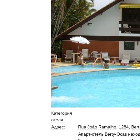
Категория
отеля:
Адрес:
Rua
João
Ramalho
,
1284
,
Bert
Апарт
-
отель
Berty
-
Ocas
наход