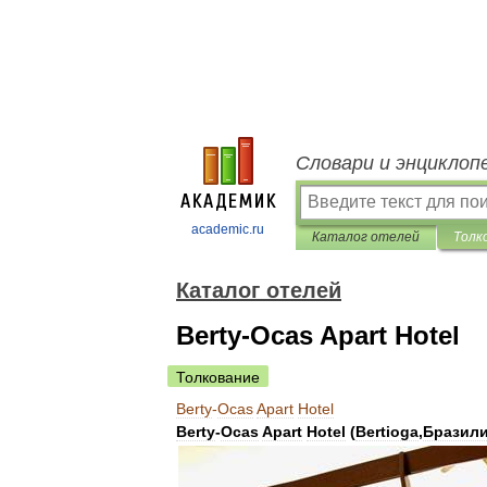
Словари и энциклоп
academic.ru
Каталог отелей
Толк
Каталог отелей
Berty-Ocas Apart Hotel
Толкование
Berty
-
Ocas
Apart
Hotel
Berty
-
Ocas
Apart
Hotel
(
Bertioga
,
Бразил