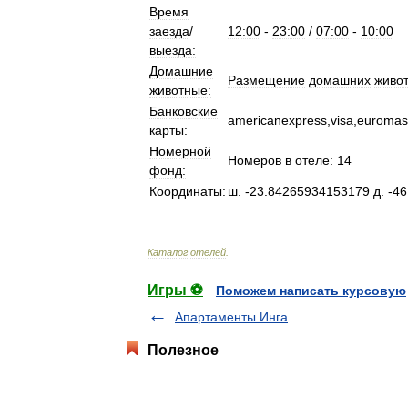
Время
заезда
/
12:00
-
23:00
/
07:00
-
10:00
выезда:
Домашние
Размещение
домашних
живо
животные:
Банковские
americanexpress
,
visa
,
euromas
карты:
Номерной
Номеров
в
отеле:
14
фонд:
Координаты:
ш
. -
23
.
84265934153179
д
. -
46
Каталог
отелей
.
Игры ⚽
Поможем написать курсовую
Апартаменты Инга
Полезное