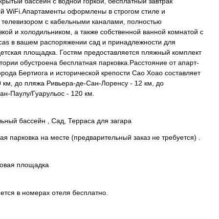
крытый
бассейн
с
водной
горкой
,
бесплатный
завтрак
ый
WiFi
.
Апартаменты
оформлены
в
строгом
стиле
и
,
телевизором
с
кабельными
каналами
,
полностью
вкой
и
холодильником
,
а
также
собственной
ванной
комнатой
с
cas
в
вашем
распоряжении
сад
и
принадлежности
для
детская
площадка
.
Гостям
предоставляется
пляжный
комплект
тории
обустроена
бесплатная
парковка
.
Расстояние
от
апарт
-
орода
Бертиога
и
исторической
крепости
Сао
Хоао
составляет
0
км
,
до
пляжа
Ривьера
-
де
-
Сан
-
Лоренсу
-
12
км
,
до
ан
-
Паулу
/
Гуарульос
-
120
км
.
льный
бассейн
,
Сад
,
Терраса
для
загара
ная
парковка
на
месте
(
предварительный
заказ
не
требуется
) .
ровая
площадка
ется
в
номерах
отеля
бесплатно
.