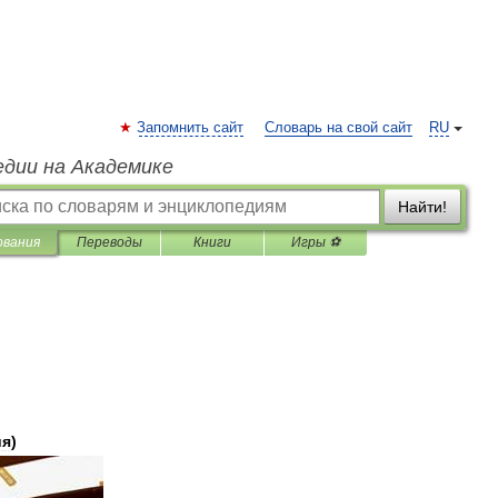
Запомнить сайт
Словарь на свой сайт
RU
едии на Академике
Найти!
ования
Переводы
Книги
Игры ⚽
ия
)