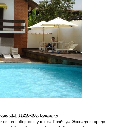
ioga
,
CEP
11250
-
000
,
Бразилия
ится
на
побережье
у
пляжа
Прайя
-
да
-
Энсеада
в
городе